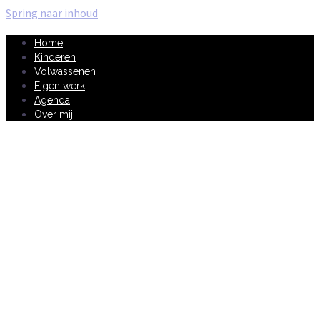
Spring naar inhoud
Home
Kinderen
Volwassenen
Eigen werk
Agenda
Over mij