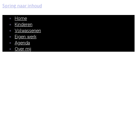
Spring naar inhoud
Home
Kinderen
Volwassenen
Eigen werk
Agenda
Over mij