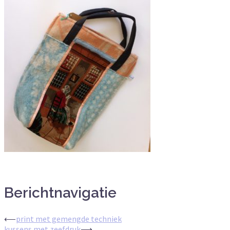
Berichtnavigatie
⟵
print met gemengde techniek
kussens met zeefdruk
⟶