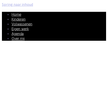
Spring naar inhoud
Home
Kinderen
Volwassenen
Eigen werk
Agenda
Over mij