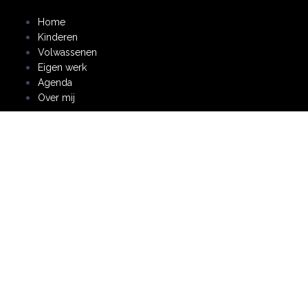
Spring
naar
Home
inhoud
Kinderen
Volwassenen
Eigen werk
Agenda
Over mij