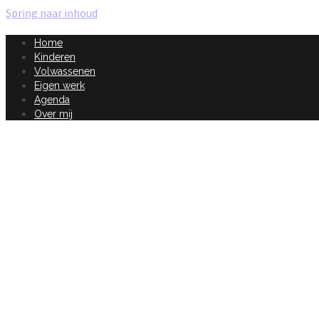
Spring naar inhoud
Home
Kinderen
Volwassenen
Eigen werk
Agenda
Over mij