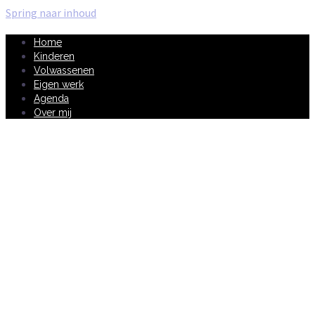
Spring naar inhoud
Home
Kinderen
Volwassenen
Eigen werk
Agenda
Over mij