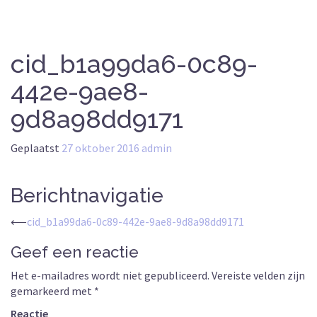
cid_b1a99da6-0c89-
442e-9ae8-
9d8a98dd9171
Geplaatst
27 oktober 2016
admin
Berichtnavigatie
⟵
cid_b1a99da6-0c89-442e-9ae8-9d8a98dd9171
Geef een reactie
Het e-mailadres wordt niet gepubliceerd.
Vereiste velden zijn
gemarkeerd met
*
Reactie